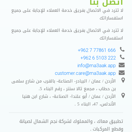
اتصل بنا
لا تترد في الاتصال بفريق خدمة العملاء للإجابة على جميع
استفساراتك
لا تترد في الاتصال بفريق خدمة العملاء للإجابة على جميع
استفساراتك
666 77861 7 962+
222 5103 6 962+
info@ma3aak.app
customer.care@ma3aak.app
الأردن / عمان / البيادر- الصناعة- بالقرب من شارع سلمى
بن حطاب ، مجمع تالا سنتر ، رقم البناء 5.
الأردن / عمان / أبو علندا- الصناعة- ، شارع ابن هنيا
الأندلس، 47، البناء 5 .
تطبيق معاك ، والمملوك لشركة نجم الشمال لصيانة
وقطع المركبات .