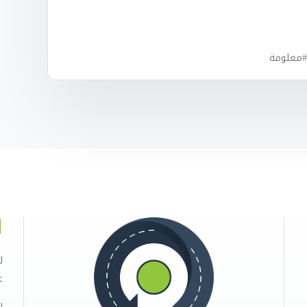
ا
ل
ع