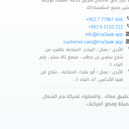
ا تترد في الاتصال بفريق خدمة العملاء للإجابة
لى جميع استفساراتك
666 77861 7 962+
222 5103 6 962+
info@ma3aak.app
customer.care@ma3aak.app
الأردن / عمان / البيادر- الصناعة- بالقرب من
شارع سلمى بن حطاب ، مجمع تالا سنتر ، رقم
البناء 5.
الأردن / عمان / أبو علندا- الصناعة- ، شارع ابن
هنيا الأندلس، 47، البناء 5 .
طبيق معاك ، والمملوك لشركة نجم الشمال
صيانة وقطع المركبات .