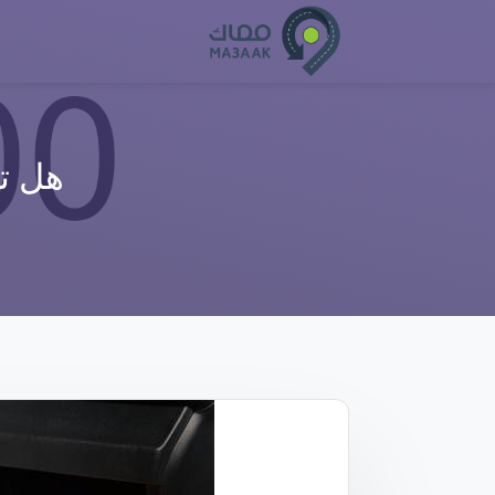
هل تش