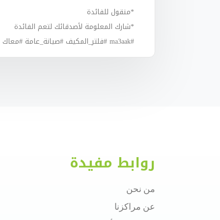
*منقول للفائدة
*شارك المعلومة لأصدقائك لتعم الفائدة
#ma3aak #فلتر_المكيف #صيانة_عامة #معاك #معلومة
روابط مفيدة
من نحن
عن مراكزنا