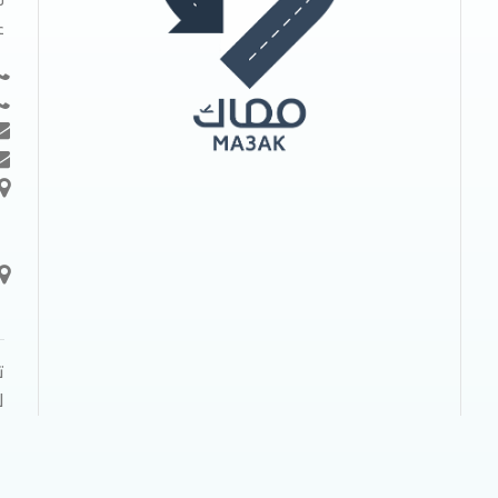
ل
ع
ت
ل