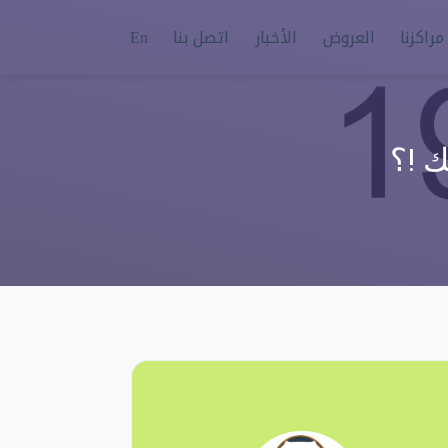
راكزنا
العروض
الأخبار
اتصل بنا
En
ك !؟